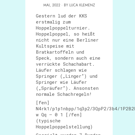
MAI, 2022 · BY LUCA KLEMENZ
Gestern lud der KKS
erstmalig zum
Hoppelpoppelturnier.
Hoppelpoppel, so heißt
nicht nur eine Berliner
Kultspeise mit
Bratkartoffeln und
Speck, sondern auch eine
verrückte Schachabart.
Läufer schlagen wie
Springer („Linger“) und
Springer wie Läufer
(„Spräufer“). Ansonsten
normale Schachregeln!
[fen]
N4rk1/p1p1nbpp/1q3p2/3QpP2/3b4/1P2B2
w Qq – 0 1 [/fen]
(typische
Hoppelpoppelstellung)