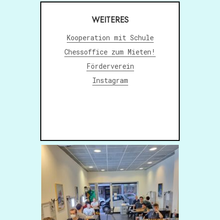
WEITERES
Kooperation mit Schule
Chessoffice zum Mieten!
Förderverein
Instagram
gebot
IEDENE