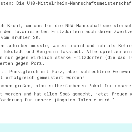
gsten: Die U10-Mittelrhein-Mannschaftsmeisterschaf
ch Brühl, um uns für die NRW-Mannschaftsmeistersch
n den favorisierten Fritzdorfern auch deren Zweitv
 vom Brühler SK.
en schieben musste, waren Leonid und ich als Betre
i Ickstadt und Benjamin Ickstadt. Alle spielten ei
n nur gegen wirklich starke Fritzdorfer (die das T
erten gegen Porz.
tz, Punktgleich mit Porz, aber schlechtere Feinwer
t erfolgreich gemeistert worden!
hönen großen, blau-silberfarbenen Pokal für unsere
t worden und hat allen Spaß gemacht, jetzt freuen 
forderung für unsere jüngsten Talente wird.“