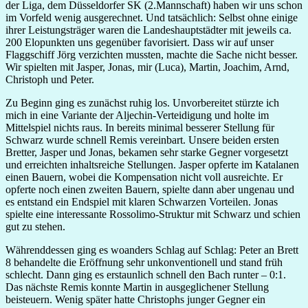
der Liga, dem Düsseldorfer SK (2.Mannschaft) haben wir uns schon
im Vorfeld wenig ausgerechnet. Und tatsächlich: Selbst ohne einige
ihrer Leistungsträger waren die Landeshauptstädter mit jeweils ca.
200 Elopunkten uns gegenüber favorisiert. Dass wir auf unser
Flaggschiff Jörg verzichten mussten, machte die Sache nicht besser.
Wir spielten mit Jasper, Jonas, mir (Luca), Martin, Joachim, Arnd,
Christoph und Peter.
Zu Beginn ging es zunächst ruhig los. Unvorbereitet stürzte ich
mich in eine Variante der Aljechin-Verteidigung und holte im
Mittelspiel nichts raus. In bereits minimal besserer Stellung für
Schwarz wurde schnell Remis vereinbart. Unsere beiden ersten
Bretter, Jasper und Jonas, bekamen sehr starke Gegner vorgesetzt
und erreichten inhaltsreiche Stellungen. Jasper opferte im Katalanen
einen Bauern, wobei die Kompensation nicht voll ausreichte. Er
opferte noch einen zweiten Bauern, spielte dann aber ungenau und
es entstand ein Endspiel mit klaren Schwarzen Vorteilen. Jonas
spielte eine interessante Rossolimo-Struktur mit Schwarz und schien
gut zu stehen.
Währenddessen ging es woanders Schlag auf Schlag: Peter an Brett
8 behandelte die Eröffnung sehr unkonventionell und stand früh
schlecht. Dann ging es erstaunlich schnell den Bach runter – 0:1.
Das nächste Remis konnte Martin in ausgeglichener Stellung
beisteuern. Wenig später hatte Christophs junger Gegner ein