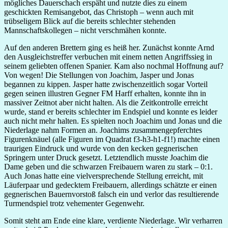
mögliches Dauerschach erspäht und nutzte dies zu einem
geschickten Remisangebot, das Christoph – wenn auch mit
trübseligem Blick auf die bereits schlechter stehenden
Mannschaftskollegen – nicht verschmähen konnte.
Auf den anderen Brettern ging es heiß her. Zunächst konnte Arnd
den Ausgleichstreffer verbuchen mit einem netten Angriffssieg in
seinem geliebten offenen Spanier. Kam also nochmal Hoffnung auf?
Von wegen! Die Stellungen von Joachim, Jasper und Jonas
begannen zu kippen. Jasper hatte zwischenzeitlich sogar Vorteil
gegen seinen illustren Gegner FM Harff erhalten, konnte ihn in
massiver Zeitnot aber nicht halten. Als die Zeitkontrolle erreicht
wurde, stand er bereits schlechter im Endspiel und konnte es leider
auch nicht mehr halten. Es spielten noch Joachim und Jonas und die
Niederlage nahm Formen an. Joachims zusammengepferchtes
Figurenknäuel (alle Figuren im Quadrat f3-h3-h1-f1!) machte einen
traurigen Eindruck und wurde von den kecken gegnerischen
Springern unter Druck gesetzt. Letztendlich musste Joachim die
Dame geben und die schwarzen Freibauern waren zu stark – 0:1.
Auch Jonas hatte eine vielversprechende Stellung erreicht, mit
Läuferpaar und gedecktem Freibauern, allerdings schätzte er einen
gegnerischen Bauernvorstoß falsch ein und verlor das resultierende
Turmendspiel trotz vehementer Gegenwehr.
Somit steht am Ende eine klare, verdiente Niederlage. Wir verharren