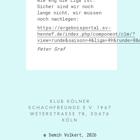
wie eng die Liga ist.
Sicher sind wir noch
lange nicht, wir müssen
noch nachlegen:
https://ergebnisportal.sv-
hennef.de/index.php/component/clm/?
view=runde&saison=4&liga=49&runde=8&
Peter Graf
KLUB KÖLNER
SCHACHFREUNDE E.V. 1967
WEYERSTRASSE 78, 50676 K
ÖLN
© Semih Volkert, 2026