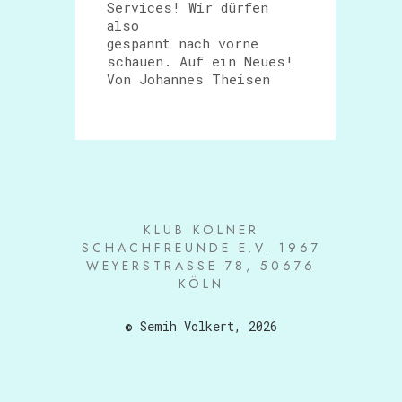
Services! Wir dürfen
also
gespannt nach vorne
schauen. Auf ein Neues!
Von Johannes Theisen
KLUB KÖLNER
SCHACHFREUNDE E.V. 1967
WEYERSTRASSE 78, 50676 K
ÖLN
© Semih Volkert, 2026